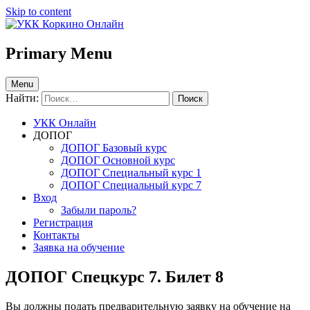
Skip to content
УКК Коркино Онлайн
АНО ДПО Учебно-курсовой комбинат в Коркино —
Primary Menu
тестирование онлайн
Menu
Найти:
УКК Онлайн
ДОПОГ
ДОПОГ Базовый курс
ДОПОГ Основной курс
ДОПОГ Специальный курс 1
ДОПОГ Специальный курс 7
Вход
Забыли пароль?
Регистрация
Контакты
Заявка на обучение
ДОПОГ Спецкурс 7. Билет 8
Вы должны подать предварительную заявку на обучение на